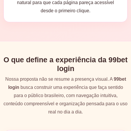
natural para que cada página pareça acessível
desde o primeiro clique.
O que define a experiência da 99bet
login
Nossa proposta não se resume a presença visual. A
99bet
login
busca construir uma experiência que faça sentido
para o público brasileiro, com navegação intuitiva,
conteúdo compreensível e organização pensada para o uso
real no dia a dia.