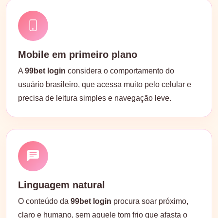
Mobile em primeiro plano
A
99bet login
considera o comportamento do
usuário brasileiro, que acessa muito pelo celular e
precisa de leitura simples e navegação leve.
Linguagem natural
O conteúdo da
99bet login
procura soar próximo,
claro e humano, sem aquele tom frio que afasta o