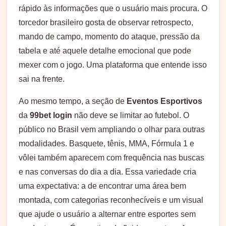
rápido às informações que o usuário mais procura. O
torcedor brasileiro gosta de observar retrospecto,
mando de campo, momento do ataque, pressão da
tabela e até aquele detalhe emocional que pode
mexer com o jogo. Uma plataforma que entende isso
sai na frente.
Ao mesmo tempo, a seção de
Eventos Esportivos
da
99bet login
não deve se limitar ao futebol. O
público no Brasil vem ampliando o olhar para outras
modalidades. Basquete, tênis, MMA, Fórmula 1 e
vôlei também aparecem com frequência nas buscas
e nas conversas do dia a dia. Essa variedade cria
uma expectativa: a de encontrar uma área bem
montada, com categorias reconhecíveis e um visual
que ajude o usuário a alternar entre esportes sem