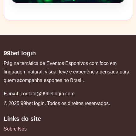
99bet login
Página temática de Eventos Esportivos com foco em
linguagem natural, visual leve e experiência pensada para
quem acompanha esportes no Brasil.
E-mail:
contato@99betlogin.com
© 2025 99bet login. Todos os direitos reservados.
Links do site
Sobre Nós