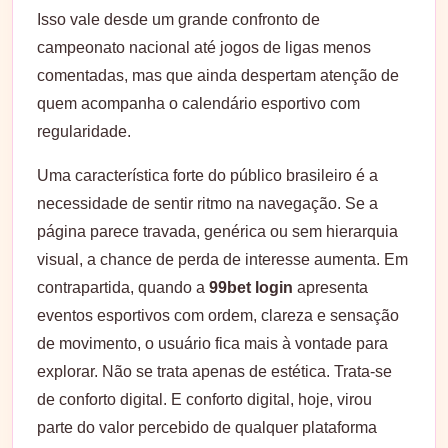
Isso vale desde um grande confronto de
campeonato nacional até jogos de ligas menos
comentadas, mas que ainda despertam atenção de
quem acompanha o calendário esportivo com
regularidade.
Uma característica forte do público brasileiro é a
necessidade de sentir ritmo na navegação. Se a
página parece travada, genérica ou sem hierarquia
visual, a chance de perda de interesse aumenta. Em
contrapartida, quando a
99bet login
apresenta
eventos esportivos com ordem, clareza e sensação
de movimento, o usuário fica mais à vontade para
explorar. Não se trata apenas de estética. Trata-se
de conforto digital. E conforto digital, hoje, virou
parte do valor percebido de qualquer plataforma