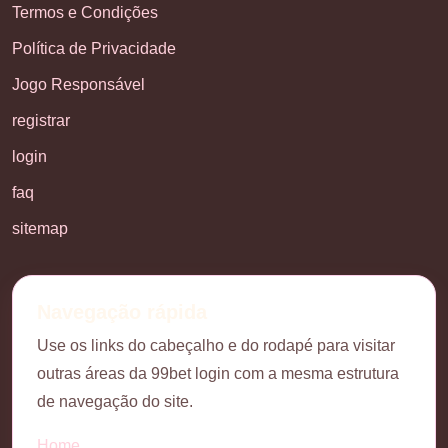
Termos e Condições
Política de Privacidade
Jogo Responsável
registrar
login
faq
sitemap
Navegação rápida
Use os links do cabeçalho e do rodapé para visitar
outras áreas da 99bet login com a mesma estrutura
de navegação do site.
Home