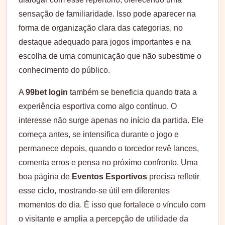
sensação de familiaridade. Isso pode aparecer na
forma de organização clara das categorias, no
destaque adequado para jogos importantes e na
escolha de uma comunicação que não subestime o
conhecimento do público.
A
99bet login
também se beneficia quando trata a
experiência esportiva como algo contínuo. O
interesse não surge apenas no início da partida. Ele
começa antes, se intensifica durante o jogo e
permanece depois, quando o torcedor revê lances,
comenta erros e pensa no próximo confronto. Uma
boa página de
Eventos Esportivos
precisa refletir
esse ciclo, mostrando-se útil em diferentes
momentos do dia. É isso que fortalece o vínculo com
o visitante e amplia a percepção de utilidade da