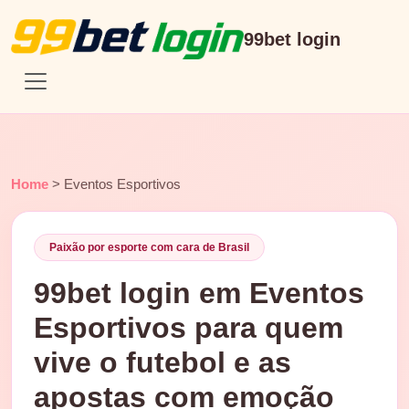
99bet login
Home
>
Eventos Esportivos
Paixão por esporte com cara de Brasil
99bet login em Eventos
Esportivos para quem
vive o futebol e as
apostas com emoção