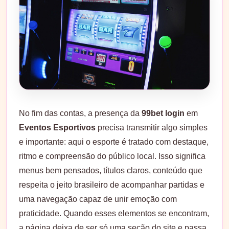
No fim das contas, a presença da
99bet login
em
Eventos Esportivos
precisa transmitir algo simples
e importante: aqui o esporte é tratado com destaque,
ritmo e compreensão do público local. Isso significa
menus bem pensados, títulos claros, conteúdo que
respeita o jeito brasileiro de acompanhar partidas e
uma navegação capaz de unir emoção com
praticidade. Quando esses elementos se encontram,
a página deixa de ser só uma seção do site e passa