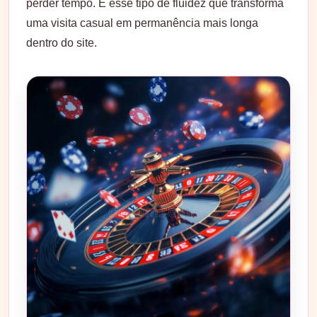
perder tempo. É esse tipo de fluidez que transforma
uma visita casual em permanência mais longa
dentro do site.