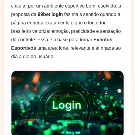
circular por um ambiente esportivo bem resolvido, a
proposta da
99bet login
faz mais sentido quando a
página entrega exatamente o que o torcedor
brasileiro valoriza: emoção, praticidade e sensação
de controle. Essa é a base para tornar
Eventos
Esportivos
uma área forte, relevante e alinhada ao
dia a dia do usuário.