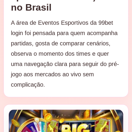
no Brasil
A área de Eventos Esportivos da 99bet
login foi pensada para quem acompanha
partidas, gosta de comparar cenários,
observa o momento dos times e quer
uma navegação clara para seguir do pré-
jogo aos mercados ao vivo sem
complicação.