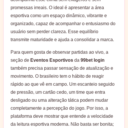
promessas irreais. O ideal é apresentar a área
esportiva como um espaço dinâmico, vibrante e
organizado, capaz de acompanhar o entusiasmo do
usuário sem perder clareza. Esse equilíbrio
transmite maturidade e ajuda a consolidar a marca.
Para quem gosta de observar partidas ao vivo, a
seção de
Eventos Esportivos
da
99bet login
também precisa passar sensação de atualização e
movimento. O brasileiro tem o hábito de reagir
rápido ao que vê em campo. Um escanteio seguido
de pressão, um cartão cedo, um time que entra
desligado ou uma alteração tática podem mudar
completamente a percepção do jogo. Por isso, a
plataforma deve mostrar que entende a velocidade
da leitura esportiva moderna. Não basta ser bonita;