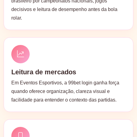
brasileiro por campeonatos nacionais, jogos
decisivos e leitura de desempenho antes da bola
rolar.
Leitura de mercados
Em Eventos Esportivos, a 99bet login ganha força
quando oferece organização, clareza visual e
facilidade para entender o contexto das partidas.