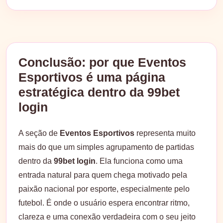
Conclusão: por que Eventos
Esportivos é uma página
estratégica dentro da 99bet
login
A seção de
Eventos Esportivos
representa muito
mais do que um simples agrupamento de partidas
dentro da
99bet login
. Ela funciona como uma
entrada natural para quem chega motivado pela
paixão nacional por esporte, especialmente pelo
futebol. É onde o usuário espera encontrar ritmo,
clareza e uma conexão verdadeira com o seu jeito