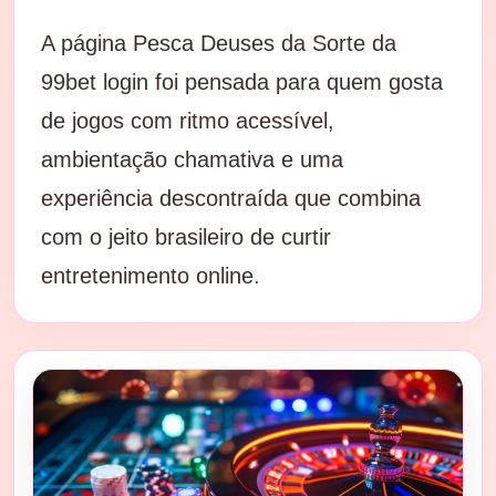
A página Pesca Deuses da Sorte da
99bet login foi pensada para quem gosta
de jogos com ritmo acessível,
ambientação chamativa e uma
experiência descontraída que combina
com o jeito brasileiro de curtir
entretenimento online.