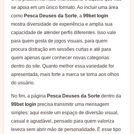
se apoia em um único formato. Ao incluir uma área
como
Pesca Deuses da Sorte
, a
99bet login
mostra diversidade de experiência e amplia sua
capacidade de atender perfis diferentes. Isso vale
para quem gosta de jogos visuais, para quem
procura distração em sessões curtas e até para
quem apenas quer conhecer novas categorias
dentro do site. Quanto melhor essa variedade for
apresentada, mais forte a marca se torna aos olhos
do usuário.
No fim, a página
Pesca Deuses da Sorte
dentro da
99bet login
precisa transmitir uma mensagem
simples: aqui existe um espaço de diversão visual,
casual e agradável, pensado para quem valoriza
leveza sem abrir mão de personalidade. É esse tipo