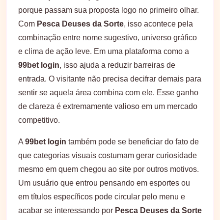
porque passam sua proposta logo no primeiro olhar.
Com
Pesca Deuses da Sorte
, isso acontece pela
combinação entre nome sugestivo, universo gráfico
e clima de ação leve. Em uma plataforma como a
99bet login
, isso ajuda a reduzir barreiras de
entrada. O visitante não precisa decifrar demais para
sentir se aquela área combina com ele. Esse ganho
de clareza é extremamente valioso em um mercado
competitivo.
A
99bet login
também pode se beneficiar do fato de
que categorias visuais costumam gerar curiosidade
mesmo em quem chegou ao site por outros motivos.
Um usuário que entrou pensando em esportes ou
em títulos específicos pode circular pelo menu e
acabar se interessando por
Pesca Deuses da Sorte